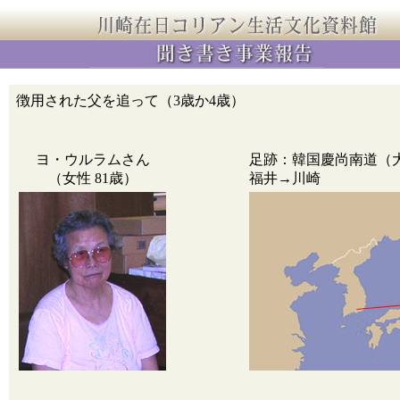
徴用された父を追って（3歳か4歳）
ヨ・ウルラムさん
足跡：韓国慶尚南道（
（女性 81歳）
福井→川崎