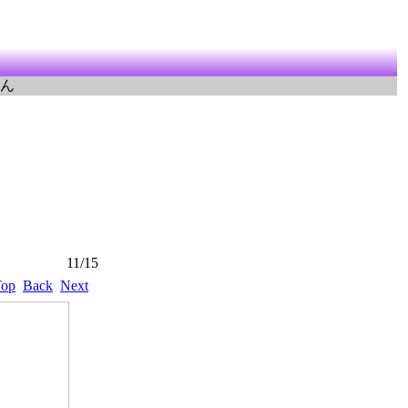
ん
11/15
Top
Back
Next