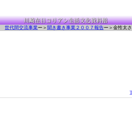
世代間交流事業
ー＞
聞き書き事業２００７報告
ー＞金性太さ