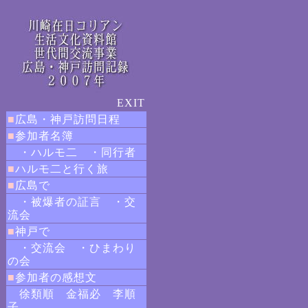
EXIT
■
広島・神戸訪問日程
■
参加者名簿
・ハルモ二 ・同行者
■
ハルモ二と行く旅
■
広島で
・被爆者の証言
・
交
流会
■
神戸で
・交流会
・ひまわり
の会
■
参加者の感想文
徐類順
金福必
李順
子