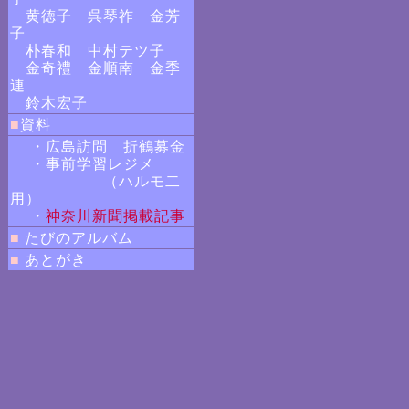
黄徳子
呉琴祚
金芳
子
朴春和
中村テツ子
金奇禮
金順南
金季
連
鈴木宏子
■
資料
・広島訪問 折鶴募金
・事前学習レジメ
（ハルモ二
用）
・
神奈川新聞掲載記事
■
たびのアルバム
■
あとがき