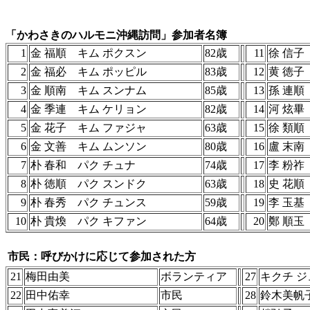
「かわさきのハルモニ沖縄訪問」参加者名簿
1
金 福順 キム ポクスン
82歳
11
徐 信子
2
金 福必 キム ポッピル
83歳
12
黄 徳子
3
金 順南 キム スンナム
85歳
13
孫 連順
4
金 季連 キム ケリョン
82歳
14
河 炫畢
5
金 花子 キム ファジャ
63歳
15
徐 類順
6
金 文善 キム ムンソン
80歳
16
盧 末南
7
朴 春和 パク チュナ
74歳
17
李 粉祚
8
朴 徳順 パク スンドク
63歳
18
史 花順
9
朴 春秀 パク チュンス
59歳
19
李 玉基
10
朴 貴煥 パク キファン
64歳
20
鄭 順玉
市民：呼びかけに応じて参加された方
21
梅田由美
ボランティア
27
キクチ 
22
田中佑幸
市民
28
鈴木美帆