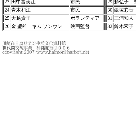
23
田中富美江
市民
29
趙弘子 
24
青木和江
市民
30
飯塚彩音
25
大越貴子
ボランティア
31
三浦知人
26
金 聖雄 キム ソンウン
映画監督
32
鈴木宏子