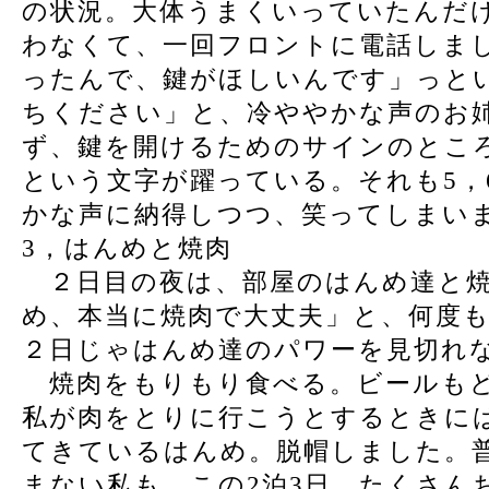
の状況。大体うまくいっていたんだ
わなくて、一回フロントに電話しま
ったんで、鍵がほしいんです」っと
ちください」と、冷ややかな声のお
ず、鍵を開けるためのサインのとこ
という文字が躍っている。それも5，
かな声に納得しつつ、笑ってしまい
3，はんめと焼肉
２日目の夜は、部屋のはんめ達と焼
め、本当に焼肉で大丈夫」と、何度
２日じゃはんめ達のパワーを見切れ
焼肉をもりもり食べる。ビールもど
私が肉をとりに行こうとするときに
てきているはんめ。脱帽しました。
まない私も、この2泊3日、たくさん