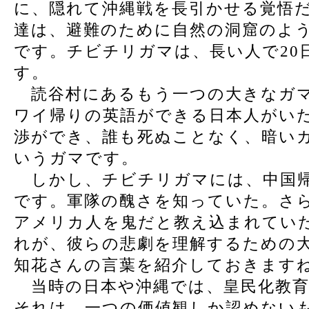
に、隠れて沖縄戦を長引かせる覚悟
達は、避難のために自然の洞窟のよ
です。チビチリガマは、長い人で20
す。
読谷村にあるもう一つの大きなガマ
ワイ帰りの英語ができる日本人がい
渉ができ、誰も死ぬことなく、暗い
いうガマです。
しかし、チビチリガマには、中国帰
です。軍隊の醜さを知っていた。さ
アメリカ人を鬼だと教え込まれてい
れが、彼らの悲劇を理解するための
知花さんの言葉を紹介しておきます
当時の日本や沖縄では、皇民化教育
それは、一つの価値観しか認めない