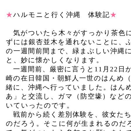
★
ハルモニと行く沖縄 体験記
★
気がついたら木々がすっかり茶色に
ずには銀杏並木を通れないことに、
の一週間前間まで、緑まぶしい沖縄
と、妙に懐かしくなります。
一週間前、厳密に言うと11月22日
崎の在日韓国・朝鮮人一世のはんめ
緒に、沖縄へ行っていました。はん
あ」と交流し、ガマ（防空壕）など
いていったのです。
戦前から続く差別体験を、彼女たち
のだろう。そこに何が生まれるのだ